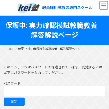
コ
ナ
ン
ビ
テ
ゲ
ン
ー
ツ
シ
保護中: 実力確認模試教職教養
へ
ョ
ス
ン
解答解説ページ
キ
に
ッ
移
プ
動
TOP
保護中: 実力確認模試教職教養 解答解説ページ
このコンテンツはパスワードで保護されています。閲覧するには
以下にパスワードを入力してください。
パスワード: