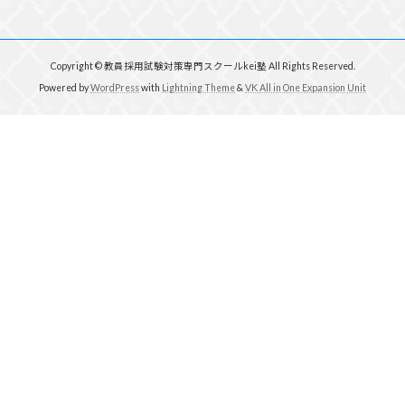
Copyright © 教員採用試験対策専門スクールkei塾 All Rights Reserved.
Powered by
WordPress
with
Lightning Theme
&
VK All in One Expansion Unit